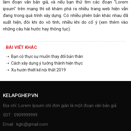
làm đoạn văn bản giả, và nếu bạn thử tìm các đoạn "Lorem
ipsum" trên mạng thì sẽ khám phá ra nhiều trang web hiện vẫn
đang trong quá trình xây dựng. Có nhiều phiên bản khác nhau đã
xuất hiện, đôi khi do vô tình, nhiều khi do cố ý (xen thêm vào
những câu hài hước hay thông tục).
BÀI VIẾT KHÁC
➝ Bạn có thực sự muốn thay đổi bản thân
➝ Cách xây dựng ý tưởng thành hiện thực
➝ Xu hướn thiết kế nội thất 2019
KELAPGHEP.VN
Địa chỉ: Lorem Ipsum chỉ đơn giản là một đoạn văn bản giả
SDT : 0909999999
Email : kglc@gmail.com