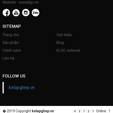
Website : www.klgc.vn
SITEMAP
Trang chủ
Giới thiệu
Sản phẩm
Blog
Chính sách
KLGC network
Liên hệ
FOLLOW US
kelapghep.vn
� 2019 Copyright
kelapghep.vn
Online : 1
4
3
7
2
7