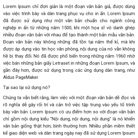
Lorem Ipsum chỉ đơn giản là một đoạn văn bản giả, được dùng
vào việc trình bày và dàn trang phục vụ cho in ấn. Lorem Ipsum
đã được sử dụng như một văn bản chuẩn cho ngành công
nghiệp in ấn từ những năm 1500, khi một họa sĩ vô danh ghép
nhiều đoạn văn bản với nhau để tạo thành một bản mẫu văn bản.
Đoạn văn bản này không những đã tồn tại năm thế kỉ, mà khi
được áp dụng vào tin học văn phòng, nội dung của nó vẫn không
hề bị thay đổi. Nó đã được phổ biến trong những năm 1960 nhờ
việc bán những bản giấy Letraset in những đoạn Lorem Ipsum, và
gần đây hơn, được sử dụng trong các ứng dụng dàn trang, như
Aldus PageMaker.
Tại sao lại sử dụng nó?
Chúng ta vẫn biết rằng, làm việc với một đoạn văn bản dễ đọc và
rõ nghĩa dễ gây rối trí và cản trở việc tập trung vào yếu tố trình
bày văn bản. Lorem Ipsum có ưu điểm hơn so với đoạn văn bản
chỉ gồm nội dung kiểu "Nội dung, nội dung, nội dung" là nó khiến
văn bản giống thật hơn, bình thường hơn. Nhiều phần mềm thiết
kế giao diện web và dàn trang ngày nay đã sử dụng Lorem Ipsum