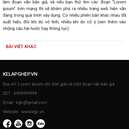
làm đoạn văn bản giả, và nếu bạn thử tìm các đoạn "Lorem
ipsum" trên mạng thì sẽ khám phá ra nhiều trang web hiện vẫn
đang trong quá trình xây dựng. Có nhiều phiên bản khác nhau đã
xuất hiện, đôi khi do vô tình, nhiều khi do cố ý (xen thêm vào
những câu hài hước hay thông tục).
BÀI VIẾT KHÁC
KELAPGHEP.VN
Địa chỉ: Lorem Ipsum chỉ đơn giản là một đoạn văn bản giả
SDT : 0909999999
Email : kglc@gmail.com
Website : www.klgc.vn