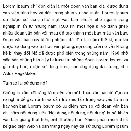
Lorem Ipsum chỉ đơn giản là một đoạn văn bản giả, được dùng
vào việc trình bày và dàn trang phục vụ cho in ấn. Lorem Ipsum
đã được sử dụng như một văn bản chuẩn cho ngành công
nghiệp in ấn từ những năm 1500, khi một họa sĩ vô danh ghép
nhiều đoạn văn bản với nhau để tạo thành một bản mẫu văn bản.
Đoạn văn bản này không những đã tồn tại năm thế kỉ, mà khi
được áp dụng vào tin học văn phòng, nội dung của nó vẫn không
hề bị thay đổi. Nó đã được phổ biến trong những năm 1960 nhờ
việc bán những bản giấy Letraset in những đoạn Lorem Ipsum, và
gần đây hơn, được sử dụng trong các ứng dụng dàn trang, như
Aldus PageMaker.
Tại sao lại sử dụng nó?
Chúng ta vẫn biết rằng, làm việc với một đoạn văn bản dễ đọc và
rõ nghĩa dễ gây rối trí và cản trở việc tập trung vào yếu tố trình
bày văn bản. Lorem Ipsum có ưu điểm hơn so với đoạn văn bản
chỉ gồm nội dung kiểu "Nội dung, nội dung, nội dung" là nó khiến
văn bản giống thật hơn, bình thường hơn. Nhiều phần mềm thiết
kế giao diện web và dàn trang ngày nay đã sử dụng Lorem Ipsum